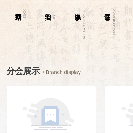
HOME
ABOUT US
NEWS INFORMATION
CHINESE STUDIES
分会展示
/ Branch display