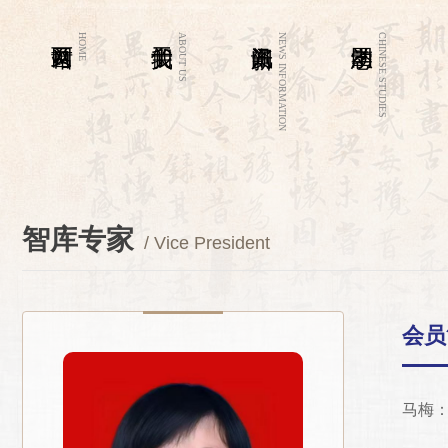
HOME
ABOUT US
NEWS INFORMATION
CHINESE STUDIES
智库专家
/ Vice President
会员
马梅
民革