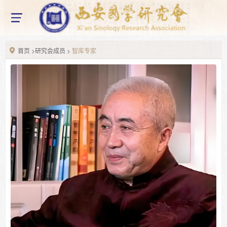
网站首页
home
X
关于我们
About us
首页
>
研究会成员
>
智库专家
研究会简介
组织架构
研究会章程
新闻资讯
News information
新闻动态
通知公告
国学动态
Chinese studies
国学研究
国学教育
国学讲座
国学论坛
最新活动
Latest activities
研究会成员
Seminar member