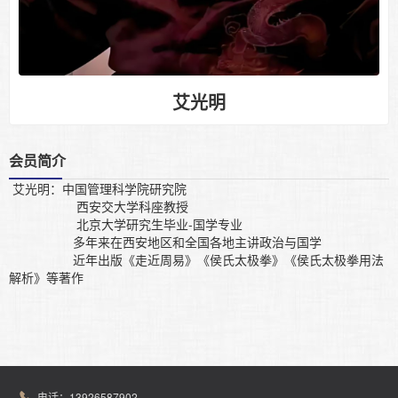
会长
顾问
名誉会长
副会长
智库专家
副理事长
秘书处
海南办事处
艾光明
会员风采
Members
企业会员
个人会员
会员简介
艾光明：中国管理科学院研究院
分会展示
Branch display
西安交大学科座教授
北京大学研究生毕业-国学专业
多年来在西安地区和全国各地主讲政治与国学
联系我们
Contact us
近年出版《走近周易》《侯氏太极拳》《侯氏太极拳用法
解析》等著作
电话：13926587902