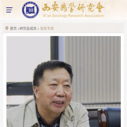
网站首页
home
X
关于我们
About us
首页
>
研究会成员
>
智库专家
研究会简介
组织架构
研究会章程
新闻资讯
News information
新闻动态
通知公告
国学动态
Chinese studies
国学研究
国学教育
国学讲座
国学论坛
最新活动
Latest activities
研究会成员
Seminar member