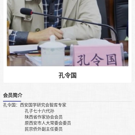
会长
顾问
名誉会长
副会长
智库专家
副理事长
秘书处
海南办事处
会员风采
Members
企业会员
个人会员
分会展示
Branch display
孔令国
联系我们
Contact us
会员简介
孔令国：西安国学研究会智库专家
孔子七十六代孙
陕西省作家协会会员
原西安市人大常委会委员
民宗侨外副主任委员