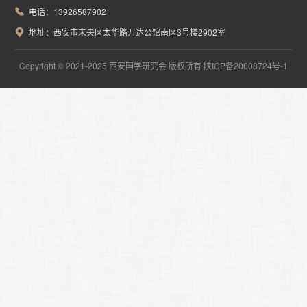
电话：13926587902
会长
顾问
名誉会长
地址：西安市未央区太华路万达公馆南区3号楼2902室
副会长
智库专家
副理事长
秘书处
海南办事处
Copyright © 2021-2025 西安国学研究会 版权所有
陕ICP备20008724号-1
会员风采
Members
企业会员
个人会员
分会展示
Branch display
联系我们
Contact us