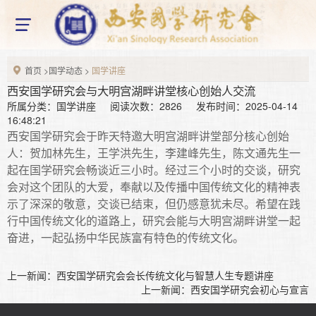
网站首页
home
X
关于我们
About us
首页
>
国学动态
>
国学讲座
研究会简介
组织架构
研究会章程
西安国学研究会与大明宫湖畔讲堂核心创始人交流
所属分类：国学讲座 阅读次数：2826 发布时间：2025-04-14
新闻资讯
16:48:21
News information
西安国学研究会于昨天特邀大明宫湖畔讲堂部分核心创始
新闻动态
通知公告
人：贺加林先生，王学洪先生，李建峰先生，陈文通先生一
起在国学研究会畅谈近三小时。经过三个小时的交谈，研究
国学动态
Chinese studies
会对这个团队的大爱，奉献以及传播中国传统文化的精神表
示了深深的敬意，交谈已结束，但仍感意犹未尽。希望在践
国学研究
国学教育
国学讲座
行中国传统文化的道路上，研究会能与大明宫湖畔讲堂一起
国学论坛
奋进，一起弘扬中华民族富有特色的传统文化。
最新活动
Latest activities
上一新闻：
西安国学研究会会长传统文化与智慧人生专题讲座
上一新闻：
西安国学研究会初心与宣言
研究会成员
Seminar member