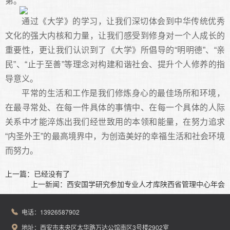
第。
会长
顾问
名誉会长
通过《大学》的学习，让我们深切体会到中华传统优秀
副会长
智库专家
副理事长
文化的强大内核和力量，让我们感受到修身对一个人成长的
秘书处
海南办事处
重要性，更让我们认识到了《大学》所倡导的“明明德”、“亲
民”、“止于至善”等理念对构建和谐社会、提升个人修养的指
会员风采
Members
导意义。
企业会员
个人会员
平常的生活和工作是我们修炼身心的最佳场所和环境，
在最寻常处、在每一件具体的事情中、在每一个具体的人际
分会展示
Branch display
关系中才能淬炼出我们经世致用的本领和能量，在努力追求
“内圣外王”的最高境界中，为创造美好的幸福生活和社会环境
联系我们
Contact us
而努力。
上一篇：已经没有了
上一新闻：
西安国学研究参加专业人才库陕西省管理中心年会
电话：13926587902
地址：西安市未央区太华路万达公馆南区3号楼2902室