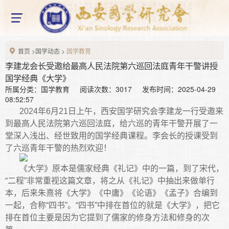
网站首页
home
X
关于我们
About us
首页
>
国学动态
>
国学教育
研究会简介
组织架构
研究会章程
李建龙会长受邀给最高人民法院第六巡回法庭青年干警讲授
国学经典《大学》
新闻资讯
所属分类：国学教育 阅读次数：3017 发布时间：2025-04-29
News information
08:52:57
新闻动态
通知公告
2024年6月21日上午，西安国学研究会李建龙一行受邀来
到最高人民法院第六巡回法庭，给六巡的青年干警开展了一
国学动态
Chinese studies
堂深入浅出、经世致用的国学经典课程。李会长的授课受到
了六巡青年干警的热烈欢迎！
国学研究
国学教育
国学讲座
国学论坛
《大学》原本是儒家经典《礼记》中的一篇，到了宋代，
“二程”非常重视这篇文章，将之从《礼记》中抽出来做单行
最新活动
本，后来朱熹将《大学》《中庸》《论语》《孟子》合编到
Latest activities
一起，合称“四书”。“四书”中排在首位的就是《大学》，把它
排在首位主要是因为它提到了儒家的修身方法和修身的次
研究会成员
Seminar member