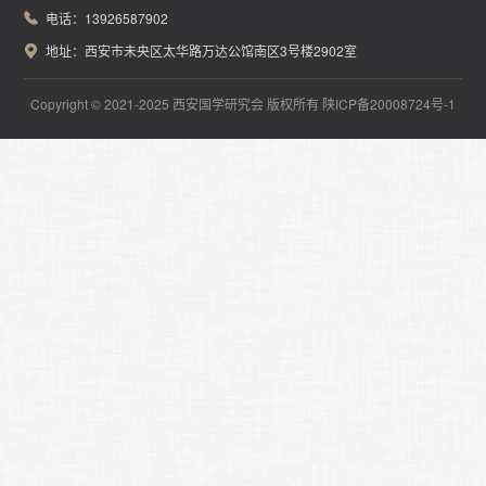
电话：13926587902
会长
顾问
名誉会长
地址：西安市未央区太华路万达公馆南区3号楼2902室
副会长
智库专家
副理事长
秘书处
海南办事处
Copyright © 2021-2025 西安国学研究会 版权所有
陕ICP备20008724号-1
会员风采
Members
企业会员
个人会员
分会展示
Branch display
联系我们
Contact us