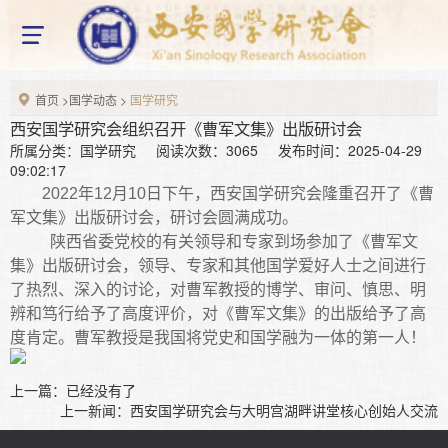
网站首页
home
X
关于我们
About us
首页
>
国学动态
>
国学研究
研究会简介
组织架构
研究会章程
西安国学研究会组织召开《曹军文集》出版研讨会
所属分类：国学研究 阅读次数：3065 发布时间：2025-04-29
新闻资讯
09:02:17
News information
2022年12月10日下午，西安国学研究会隆重召开了《曹
新闻动态
通知公告
军文集》出版研讨会，研讨会圆满成功。
陕西省委党校的有关领导和专家到场参加了《曹军文
国学动态
Chinese studies
集》出版研讨会，领导、专家和其他国学爱好人士之间进行
了热烈、深入的讨论，对曹军教授的博学、审问、慎思、明
国学研究
国学教育
国学讲座
辨和笃行给予了高度评价，对《曹军文集》的出版给予了高
国学论坛
度肯定。曹军教授是我国将党史和国学融为一体的第一人！
最新活动
Latest activities
上一篇：已经没有了
上一新闻：
西安国学研究会与大明宫湖畔讲堂核心创始人交流
研究会成员
Seminar member